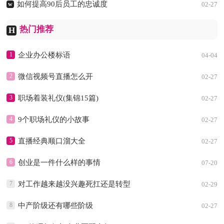
如何提高90后员工的忠诚度
w
02-27
热门推荐
H
1
企业办公楼标语
04-04
2
微信视频号直播怎么开
02-27
3
职场着装礼仪(集锦15篇)
02-27
4
9个职场礼仪的小故事
02-27
5
直播经典顺口溜大全
02-27
6
创业是一件什么样的事情
07-20
7
对工作越来越没兴趣死扛还是转型
02-29
8
中产阶级还有哪些阶级
02-27