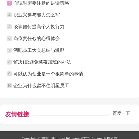
面试时需要注意的讲话策略
3
职业兴趣与能力怎么写
4
谈谈如何提高个人执行力
5
岗位责任心的心得体会
6
酒吧员工大会总结与激励
7
解决HR避免熬夜加班的办法
8
可以认为创业是一个很简单的事情
9
企业为什么留不住明星员工
10
友情链接
百度一下
:
Copyright © 2023
淅川女性网
www.0377info.com 版权所有