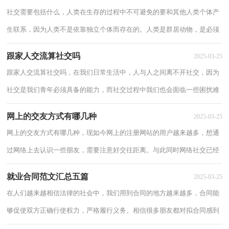
社交需要包括什么，人类在生存的过程中不可避免的要和其他人类个体产
生联系，因为人类不是依靠独立个体而存在的。人类是群居动物，是必须
要进行社交的，具体和我看看社交需要包括什...
跟家人交流算社交吗
2025-03-25
跟家人交流算社交吗，在我们日常生活中，人与人之间离不开社交，因为
社交是我们青年必须具备的能力，而社交过程中我们也会面临一些困扰难
解的问题。具体了解看看跟家人交流算社交吗...
网上的交友方式有哪几种
2025-03-25
网上的交友方式有哪几种，现如今网上的注册网站的用户越来越多，想通
过网络上去认识一些朋友，需要注意好交往距离。与此同时网络社交已经
成为了我们进行社交的一个必不可少的方式...
就业合同范文汇总五篇
2025-03-25
在人们越来越相信法律的社会中，我们用到合同的地方越来越多，合同能
够促使双方正确行使权力，严格履行义务。相信很多朋友都对拟合同感到
非常苦恼吧，以下是小编整理的就业合同5篇，...