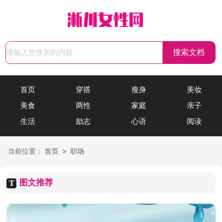
首页
穿搭
瘦身
美妆
美食
两性
家庭
亲子
生活
励志
心语
阅读
>
当前位置：
首页
职场
图文推荐
T