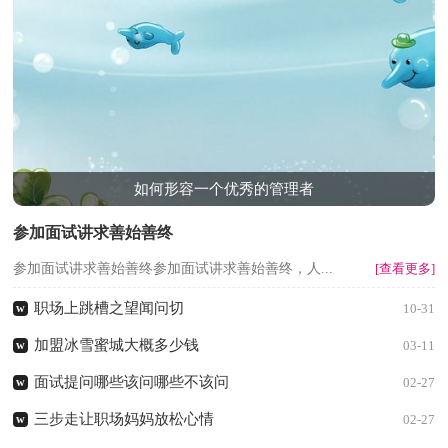
如何形容一个优秀的管理者
参加面试讲求善始善终
参加面试讲求善始善终参加面试讲求善始善终，人...
[查看更多]
职场上跳槽之望闻问切
w
10-31
加盟冰雪蜜城大概多少钱
w
03-11
面试提问哪些该问哪些不该问
w
02-27
三步走让职场妈妈放松心情
w
02-27