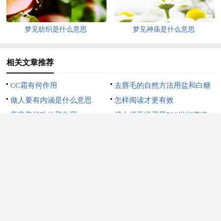
梦见纺织是什么意思
梦见神庙是什么意思
相关文章推荐
CC霜有何作用
去唇毛的自然方法用盐和白糖
做人要有内涵是什么意思
怎样阅读才更有效
高良姜的功效和作用
武大靖无缘卫冕500米短道速
老人与海读后感300字
滑，刘少昂夺冠
一句话打动人心的爱情短句
如何判断狮子座男生交过很多
2岁宝宝早教训练内容
女友
25岁皮肤保养
今日惊蛰的唯美文案大全
上一篇：
梦见自己在忏悔是什么意
下一篇：
梦见牙医给自己拔牙是什
思
么意思