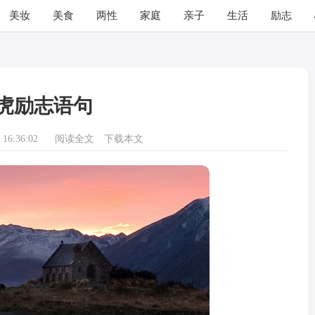
美妆
美食
两性
家庭
亲子
生活
励志
虎励志语句
16:36:02
阅读全文
下载本文