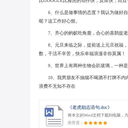
比GOOGLE比雅虎的动作快，反应快，而
6、什么是做事情的态度？我认为做好
呢？这工作好心烦。
7、齐心的蚂蚁吃角鹿，合心的喜鹊捉
8、元旦来临之际，提前送上元旦祝福
数，干活不辛苦，快乐幸福浪漫非你莫属！
9、世界上有两种生物会趴玻璃，一种
10、我男朋友不抽烟不喝酒不打牌不
浪费不无知不存在
《老虎励志语句.doc》
将本文的Word文档下载到电脑，
推荐度：