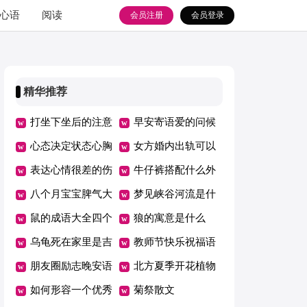
心语
阅读
会员注册
会员登录
精华推荐
打坐下坐后的注意
早安寄语爱的问候
些什么
心态决定状态心胸
女方婚内出轨可以
决定格局眼界决定
表达心情很差的伤
要求精神赔偿吗
牛仔裤搭配什么外
境界
感朋友圈说说
八个月宝宝脾气大
套女
梦见峡谷河流是什
爱哭怎么回事
鼠的成语大全四个
么意思
狼的寓意是什么
字和解释
乌龟死在家里是吉
教师节快乐祝福语
是凶
朋友圈励志晚安语
摘抄
北方夏季开花植物
录
如何形容一个优秀
菊祭散文