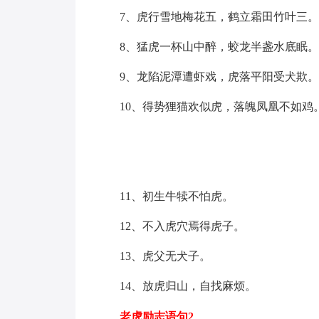
7、虎行雪地梅花五，鹤立霜田竹叶三。
8、猛虎一杯山中醉，蛟龙半盏水底眠。
9、龙陷泥潭遭虾戏，虎落平阳受犬欺。
10、得势狸猫欢似虎，落魄凤凰不如鸡
11、初生牛犊不怕虎。
12、不入虎穴焉得虎子。
13、虎父无犬子。
14、放虎归山，自找麻烦。
老虎励志语句2