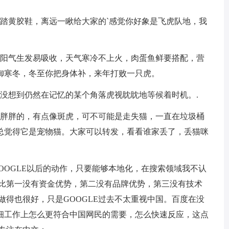
脚踏黄胶鞋，离远一瞅给大家的`感觉你好象是飞虎队地，我
，阳气生发易吸收，天气寒冷不上火，肉蛋鱼鲜要搭配，营
御寒冬，冬至你把身体补，来年打败一只虎。
没想到仍然在记忆的某个角落虎视眈眈地等候着时机。.
，胖胖的，有点像斑虎，可不可能是走失猫，一直在垃圾桶
总觉得它是宠物猫。大家可以转发，看看谁家丢了，丢猫咪
OOGLE以后的动作，只要能够本地化，在搜索领域我不认
E比第一没有资金优势，第二没有品牌优势，第三没有技术
做得也很好，只是GOOGLE过去不太重视中国。百度在没
细工作上怎么更符合中国网民的需要，怎么快速反应，这点