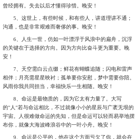
曾经拥有。失去以后才懂得珍惜。晚安！
5、这世上，有些时候，和有些人，讲道理讲不通；
沟通，也是非常艰难而奢侈的事。晚安！
6、人生一世，仿如一叶漂浮于风浪中的扁舟，沉浮
的关键在于选择的方向。因为方向比奋斗更为重要。晚
安！
7、天空需白云点缀；鲜花有蝴蝶追随；闪电和雷声
相伴；月亮需星星映衬；孤单要你安慰，梦中需要你陪。
风雨你我共同担当，幸福快乐一生相随。晚安！
8、命运是最物质的，因为它太有力量了。大写
的"人"若与命运相比，不过就像小小的星辰与广袤无垠的
宇宙。人很难做命运的先知，但是命运可以轻而易举地摆
布你，就像大海波峰浪谷中的一叶小舟。晚安！
9、命运是公平的，他在这个方面亏欠了你，就会在