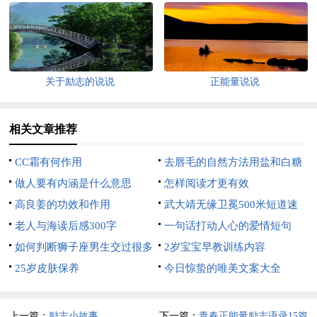
关于励志的说说
正能量说说
相关文章推荐
CC霜有何作用
去唇毛的自然方法用盐和白糖
做人要有内涵是什么意思
怎样阅读才更有效
高良姜的功效和作用
武大靖无缘卫冕500米短道速
老人与海读后感300字
滑，刘少昂夺冠
一句话打动人心的爱情短句
如何判断狮子座男生交过很多
2岁宝宝早教训练内容
女友
25岁皮肤保养
今日惊蛰的唯美文案大全
上一篇：
励志小故事
下一篇：
青春正能量励志语录15篇