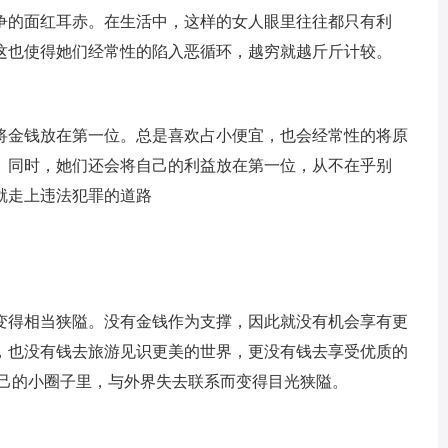
争的面红耳赤。在生活中，这样的女人眼里往往都只有利
这也使得她们经常性的陷入恶循环，越穷就越斤斤计较。
将金钱放在第一位。总是喜欢占小便宜，也会经常性的将原
。同时，她们还会将自己的利益放在第一位，从不在乎别
就走上违法犯罪的道路
变得相当狭隘。没有金钱作为支撑，因此就没有机会享有更
，也没有钱去旅游见识更美的世界，更没有钱去享受优质的
自己的小圈子里，与外界失去联系而变得目光狭隘。