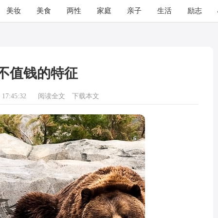
美妆
美食
两性
家庭
亲子
生活
励志
不值钱的特征
17:45:32
阅读全文
下载本文