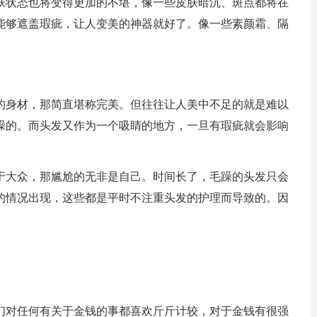
肤状态也将变得更加的不堪，像一些皮肤暗沉、斑点都将在
能够遮盖瑕疵，让人变美的神器就好了。像一些素颜霜、隔
的身材，那简直堪称完美。但往往让人美中不足的就是难以
躁的。而头发又作为一个吸睛的地方，一旦有瑕疵就会影响
于大众，那尴尬的无非是自己。时间长了，毛躁的头发只会
的情况出现，这些都是平时不注重头发的护理而导致的。因
们对任何有关于金钱的事都喜欢斤斤计较，对于金钱有很强