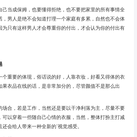
自己当成保姆，也要懂得拒绝，也不要把家里的所有事情全
话，男人是绝不会知道打理一个家庭有多累，自然也不会体
因为只有这样男人才会尊重你的付出，才会认为你的付出有
遢
一个重要的体现，俗话说的好，人靠衣妆，好看又得体的衣
如果衣品在线的话，是非常加分的，尽管颜值不是那么出
的场合，若是工作，当然还是要以干净利落为主，尽量不要
，可以穿着一些随自己心情的衣服，当然，整体打扮主打减
且还会给人带来一种全新的`视觉感受。