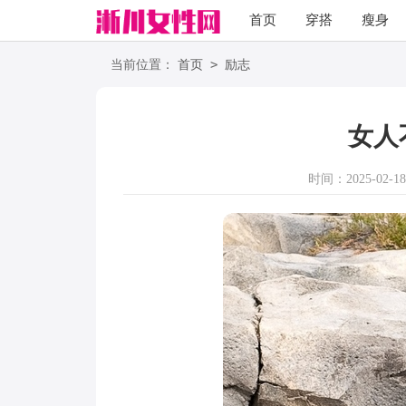
首页
穿搭
瘦身
职场
语录
>
当前位置：
首页
励志
女人
时间：2025-02-18 