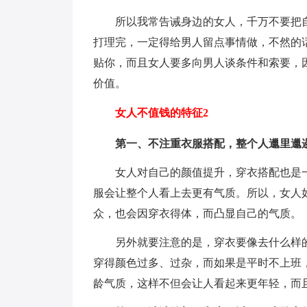
所以我常告诫身边的女人，千万不要把
打理完，一定得给男人留点事情做，不然的
贴你，而且女人要多向男人谈条件和索要，
价值。
女人不值钱的特征2
第一、不注重衣服搭配，整个人邋里邋
女人对自己的颜值提升，穿衣搭配也是
服会让整个人看上去更有气质。所以，女人
众，也会因穿衣得体，而凸显自己的气质。
另外就要注意的是，穿衣要像去什么样
穿得颜色过多、过杂，而如果是平时不上班
龄气质，这样不但会让人看起来更年轻，而