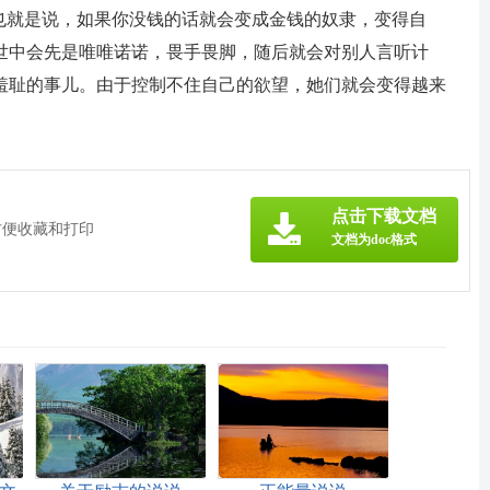
，也就是说，如果你没钱的话就会变成金钱的奴隶，变得自
世中会先是唯唯诺诺，畏手畏脚，随后就会对别人言听计
羞耻的事儿。由于控制不住自己的欲望，她们就会变得越来
点击下载文档
方便收藏和打印
文档为doc格式