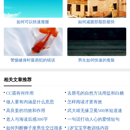
如何可以快速瘦腿
如何减腹部脂肪最快
警惕健身时最易犯的错误
男生如何快速的瘦脸
相关文章推荐
CC霜有何作用
去唇毛的自然方法用盐和白糖
做人要有内涵是什么意思
怎样阅读才更有效
高良姜的功效和作用
武大靖无缘卫冕500米短道速
老人与海读后感300字
滑，刘少昂夺冠
一句话打动人心的爱情短句
如何判断狮子座男生交过很多
2岁宝宝早教训练内容