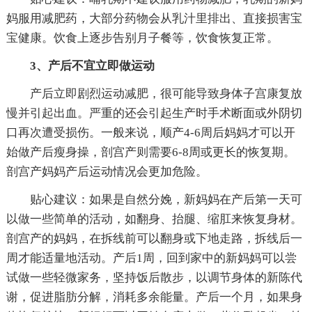
妈服用减肥药，大部分药物会从乳汁里排出、直接损害宝
宝健康。饮食上逐步告别月子餐等，饮食恢复正常。
3、产后不宜立即做运动
产后立即剧烈运动减肥，很可能导致身体子宫康复放
慢并引起出血。严重的还会引起生产时手术断面或外阴切
口再次遭受损伤。一般来说，顺产4-6周后妈妈才可以开
始做产后瘦身操，剖宫产则需要6-8周或更长的恢复期。
剖宫产妈妈产后运动情况会更加危险。
贴心建议：如果是自然分娩，新妈妈在产后第一天可
以做一些简单的活动，如翻身、抬腿、缩肛来恢复身材。
剖宫产的妈妈，在拆线前可以翻身或下地走路，拆线后一
周才能适量地活动。产后1周，回到家中的新妈妈可以尝
试做一些轻微家务，坚持饭后散步，以调节身体的新陈代
谢，促进脂肪分解，消耗多余能量。产后一个月，如果身