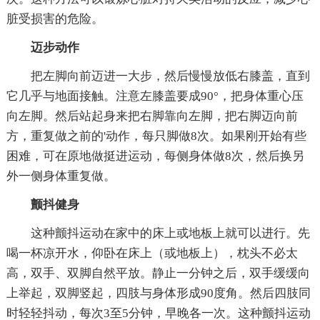
脏受损害的危险。
迈步动作
把左脚向前迈进一大步，然后慢慢放低右膝盖，直到
它几乎与地面接触。注意左膝盖要成90°，把身体重心压
向左脚。然后站起身来把右脚靠向左脚，把右脚迈向前
方，重复做之前的'动作，每只脚做8次。如果刚开始有些
困难，可在原地做挺进运动，每侧身体做8次，然后换另
外一侧身体重复做。
颤抖健身
这种颤抖运动在家中的床上或地板上就可以进行。先
喝一杯凉开水，仰卧在床上（或地板上），枕头不必太
高，双手、双脚自然平放。静止一分钟之后，双手缓缓向
上举起，双脚竖起，四肢与身体形成90度角。然后四肢同
时轻轻抖动，每次3至5分钟，早晚各一次。这种颤抖运动