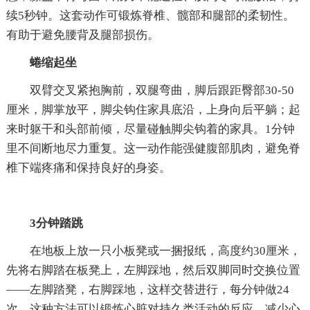
续5秒钟。这套动作可锻炼脊椎、髋部和腿部的柔韧性。
有助于避免腰背及腿部损伤。
蜷缩起坐
双臂交叉紧抱胸前，双腿弯曲，脚后跟距臀部30-50
厘米，脚掌放平，脚尖钩住家具底沿，上身向后平躺；起
来时躯干和头部前倾，尽量碰触脚尖钩着的家具。1分钟
里不间断地尽力重复。这一动作能强健腹部肌肉，避免脊
椎下端疼痛和保持良好的身姿。
3分钟踏跳
在地板上放一只小板凳或一捆报纸，高度约30厘米，
先将右脚踏在板凳上，左脚踩地，然后双脚同时交换位置
——左脚踏凳，右脚踩地，这样交替进行，每分钟做24
次。这种方法可以锻炼心脏对持久类活动的反应，减少心