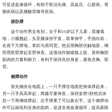
可促进血液循环，有助于医治头痛、高血压、心脏病、胃
肠疾病以及腰酸背痛等疾病。
俯卧撑
这个动作男女有别，女子和10岁以下儿童，双膝着
地，小腿翘起，头至膝保持平直，双掌伸平，手指向前，
在肩下方撑地，掌距与肩同宽。然后用胸部伏触地面，继
而用双臂撑起至臂伸直。这项动作能锻炼上肢、肩和胸部
肌肉的力量和耐力，有利于保持良好身姿，避免含胸、驼
背。
侧撑动作
首先侧坐在地面上，一只手撑住地面把身体撑起来，
另一只手高高举起，两腿尽量伸直，保持姿势5秒然后休
息一下再继续撑起。左手撑累了可以换右手。这个侧撑动
作可以操练到全身的肌肉，促进全身血液循环，提高新陈